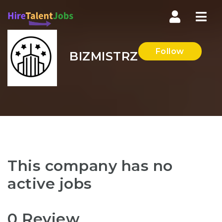
Nav
Follow
BIZMISTRZ
This company has no
active jobs
0 Review