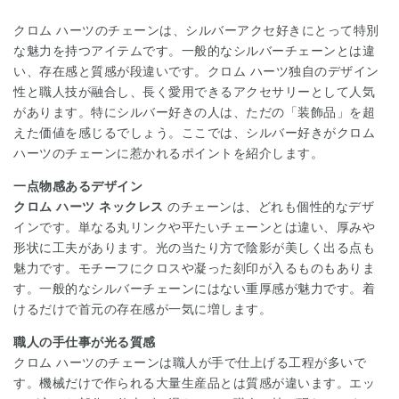
クロム ハーツ
のチェーンは、シルバーアクセ好きにとって特別
な魅力を持つアイテムです。一般的なシルバーチェーンとは違
い、存在感と質感が段違いです。クロム ハーツ独自のデザイン
性と職人技が融合し、長く愛用できるアクセサリーとして人気
があります。特にシルバー好きの人は、ただの「装飾品」を超
えた価値を感じるでしょう。ここでは、シルバー好きがクロム
ハーツのチェーンに惹かれるポイントを紹介します。
一点物感あるデザイン
クロム ハーツ ネックレス
のチェーンは、どれも個性的なデザ
インです。単なる丸リンクや平たいチェーンとは違い、厚みや
形状に工夫があります。光の当たり方で陰影が美しく出る点も
魅力です。モチーフにクロスや凝った刻印が入るものもありま
す。一般的なシルバーチェーンにはない重厚感が魅力です。着
けるだけで首元の存在感が一気に増します。
職人の手仕事が光る質感
クロム ハーツのチェーンは職人が手で仕上げる工程が多いで
す。機械だけで作られる大量生産品とは質感が違います。エッ